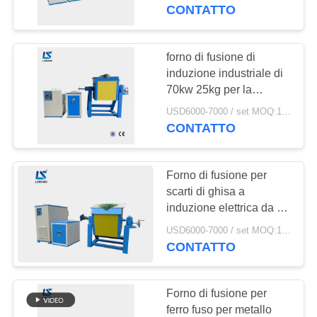
CONTROLLO
CONTATTO
DI
QUALITÀ
forno di fusione di
30
induzione industriale di
Forno di fusione di
70kw 25kg per la
CONTATTICI
ferraglia di alluminio del
piccola induzione
USD6000-7000 / set MOQ:1 insieme
ferro d'acciaio
CONTATTO
NOTIZIE
Forno di fusione per
RICHIEDA
scarti di ghisa a
UNA
induzione elettrica da 90
205
kW con crogiuli
CITAZIONE
USD6000-7000 / set MOQ:1 set
Macchina termica di
CONTATTO
induzione
MAPPA
Forno di fusione per
DEL
ferro fuso per metallo