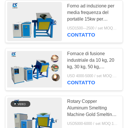
Forno ad induzione per
media frequenza del
19
portatile 15kw per
CNC che estigue
controllo facile della
USD1500---2500 / set MOQ:1 set
fusione dei metalli
CONTATTO
macchina
Fornace di fusione
industriale da 10 kg, 20
kg, 30 kg, 50 kg,
Fornace elettrica per la
21
USD 4000-5000 / set MOQ:1 set
fusione dei metalli
CONTATTO
torre di
raffreddamento del
Rotary Copper
Aluminum Smelting
ciclo chiuso
Machine Gold Smelting
Equipment
USD5000-6000 / set MOQ:1 set