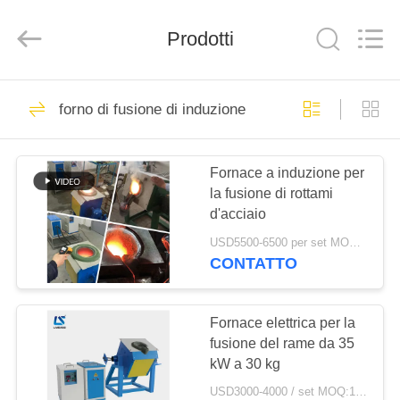
2026
Zhengzhou
Lanshuo
Electronics
Prodotti
Co.,
Ltd.
All
Rights
CASA
Reserved.
131
forno di fusione di induzione
forno di fusione di
PRODOTTI
induzione
Fornace a induzione per
la fusione di rottami
CIRCA
d'acciaio
NOI
USD5500-6500 per set MOQ:1 insieme
CONTATTO
96
GIRO
Grande forno di
DELLA
Fornace elettrica per la
fusione del rame da 35
FABBRICA
fusione
kW a 30 kg
USD3000-4000 / set MOQ:1 insieme