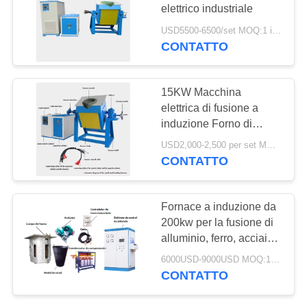
SITO
elettrico industriale
USD5500-6500/set MOQ:1 insieme
POLITICA
CONTATTO
128
SULLA
induzione che
PRIVACY
15KW Macchina
estigue macchina
elettrica di fusione a
induzione Forno di
fusione in acciaio e
USD2,000-2,500 per set MOQ:1
alluminio
CONTATTO
91
Fornace a induzione da
Macchina di
200kw per la fusione di
alluminio, ferro, acciaio,
brasatura di
oro, argento, acciaio
6000USD-9000USD MOQ:1 set
inossidabile, silicio
induzione
CONTATTO
controllato, forno da
200kw