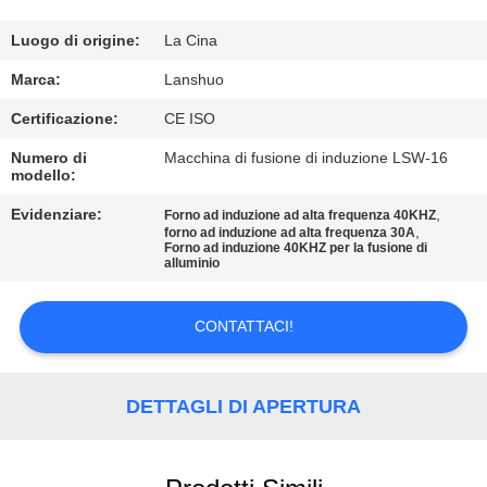
CONTROLLO
DI
Luogo di origine:
La Cina
QUALITÀ
Marca:
Lanshuo
Certificazione:
CE ISO
CONTATTICI
Numero di
Macchina di fusione di induzione LSW-16
modello:
NOTIZIE
Evidenziare:
,
Forno ad induzione ad alta frequenza 40KHZ
,
forno ad induzione ad alta frequenza 30A
Forno ad induzione 40KHZ per la fusione di
alluminio
RICHIEDA
UNA
CONTATTACI!
CITAZIONE
DETTAGLI DI APERTURA
MAPPA
DEL