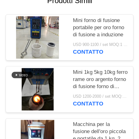
Prodotti Simili
SITO
Mini forno di fusione
POLITICA
portabile per oro forno
SULLA
di fusione a induzione
PRIVACY
USD 900-1100 / set MOQ:1 set
CONTATTO
Mini 1kg 5kg 10kg ferro
rame oro argento forno
di fusione forno di
induzione
USD 1200-2000 / set MOQ:1 set
CONTATTO
Macchina per la
fusione dell'oro piccola
e portatile da 1 kg, 2