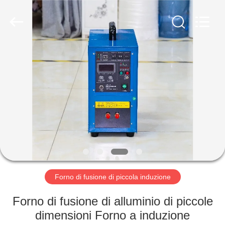
2026
Zhengzhou
Lanshuo
Electronics
Co.,
Ltd.
All
Rights
CASA
Reserved.
PRODOTTI
CIRCA
NOI
GIRO
DELLA
Forno di fusione di piccola induzione
FABBRICA
Forno di fusione di alluminio di piccole
dimensioni Forno a induzione