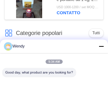
kg, 3 kg, 5 kg in
USD 1000-1200 / set MOQ:1 set
vendita
CONTATTO
Categorie popolari
Tutti
Wendy
forno di fusione di
Grande forno di
induzione
fusione
5:34 AM
Forno di fusione di
Macchina termica di
Good day, what product are you looking for?
piccola induzione
induzione
Macchina di
induzione che estigue
brasatura di
macchina
induzione