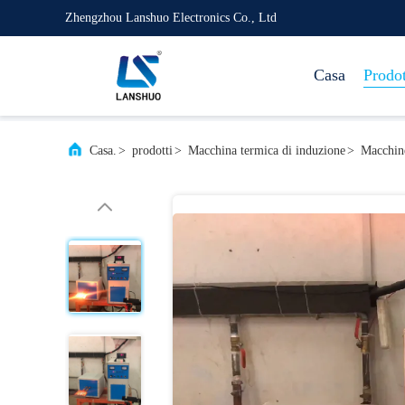
Zhengzhou Lanshuo Electronics Co., Ltd
Casa
Prodot
Casa.
>
prodotti
>
Macchina termica di induzione
>
Macchine