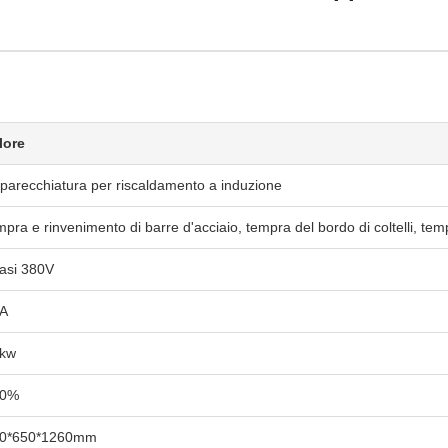
lore
parecchiatura per riscaldamento a induzione
mpra e rinvenimento di barre d'acciaio, tempra del bordo di coltelli, tem
fasi 380V
A
kw
00%
0*650*1260mm