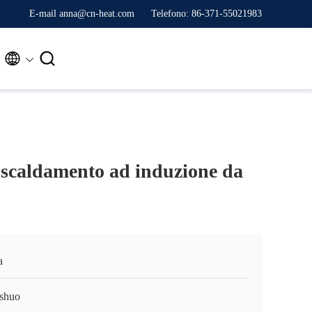
E-mail anna@cn-heat.com
Telefono: 86-371-55021983


iscaldamento ad induzione da
a
shuo