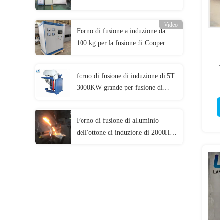
l'azionamento del motore passo a
passo delle macchine utensili
Video
Forno di fusione a induzione da
100 kg per la fusione di Cooper
alluminio ferro acciaio bronzo
ottone
forno di fusione di induzione di 5T
3000KW grande per fusione di
titanio del metallo/nichel/
Forno di fusione di alluminio
dell'ottone di induzione di 2000HZ
800A