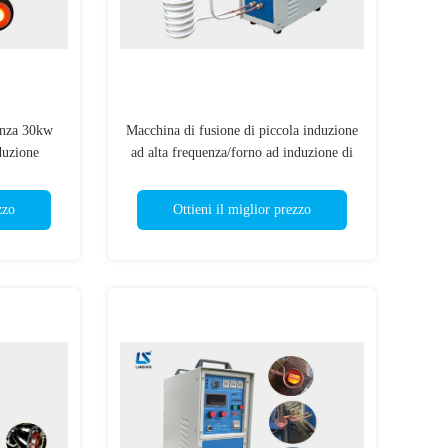
ienza 30kw
Macchina di fusione di piccola induzione
duzione
ad alta frequenza/forno ad induzione di
dell'oro
fusione d'acciaio
zzo
Ottieni il miglior prezzo