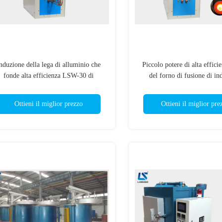
nduzione della lega di alluminio che
Piccolo potere di alta effic
fonde alta efficienza LSW-30 di
del forno di fusione di in
tecnologia a macchina di IGBT
dell'argento di alluminio 
Ottieni il miglior prezzo
Ottieni il miglior pre