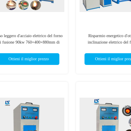
o leggero d'acciaio elettrico del forno
Risparmio energetico d'ot
i fusione 90kw 760×400×880mm di
inclinazione elettrico del 
IGBT piccolo
fusione 110A di induz
Ottieni il miglior prezzo
Ottieni il miglior pre