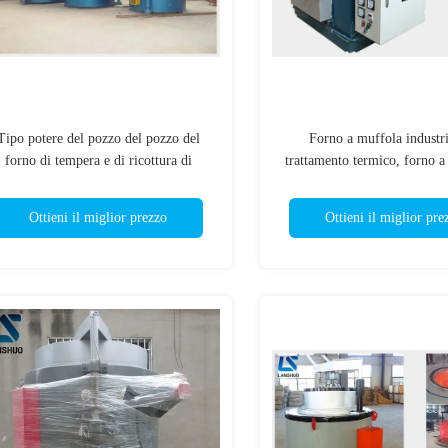
Tipo potere del pozzo del pozzo del
Forno a muffola industri
forno di tempera e di ricottura di
trattamento termico, forno a 
resistenza elettrica di 150kw
della scatola 60kw
Ottieni il miglior prezzo
Ottieni il miglior pre