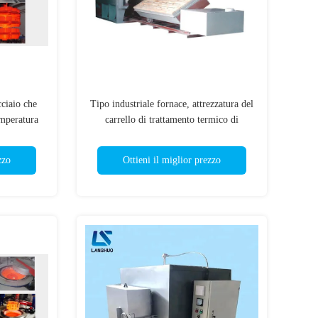
cciaio che
Tipo industriale fornace, attrezzatura del
emperatura
carrello di trattamento termico di
nace per
resistenza elettrica
zzo
Ottieni il miglior prezzo