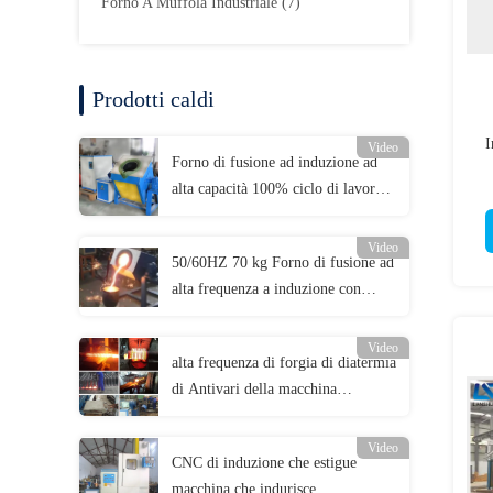
Forno A Muffola Industriale
(7)
Prodotti caldi
I
Video
Forno di fusione ad induzione ad
alta capacità 100% ciclo di lavoro
Acciaio ferro rame alluminio 1-
100kg
Video
50/60HZ 70 kg Forno di fusione ad
alta frequenza a induzione con
garanzia gratuita di 1 anno
Video
alta frequenza di forgia di diatermia
di Antivari della macchina
dell'attrezzatura del riscaldamento
di induzione 120kw
Video
CNC di induzione che estigue
macchina che indurisce