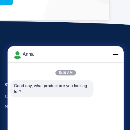
Anna
5:19 AM
eventi
Good day, what product are you looking 
Richiesta Una citazione
for?
Casi
Telefono: 86-371-55021983
Notizie

