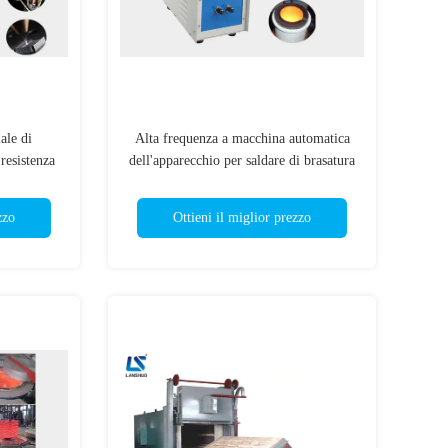
ale di
Alta frequenza a macchina automatica
resistenza
dell'apparecchio per saldare di brasatura
di induzione di IGBT 16kw
zzo
Ottieni il miglior prezzo