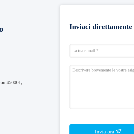
Inviaci direttamente 
o
zhou 450001,
Invia ora