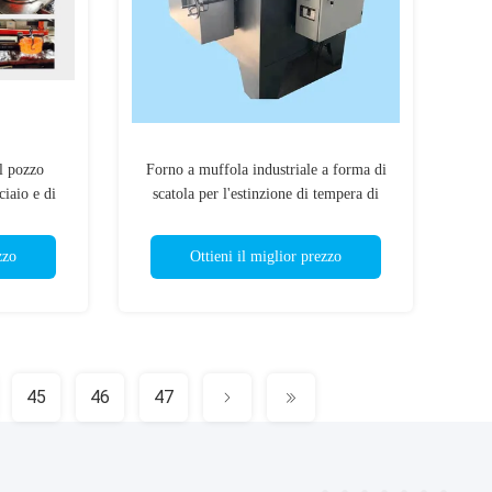
el pozzo
Forno a muffola industriale a forma di
ciaio e di
scatola per l'estinzione di tempera di
i
riscaldamento di ricottura
zzo
Ottieni il miglior prezzo
45
46
47