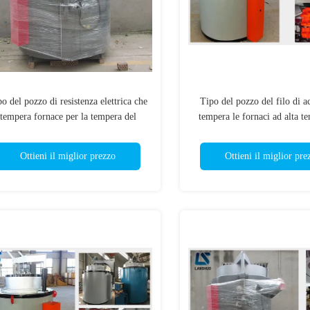
o del pozzo di resistenza elettrica che
Tipo del pozzo del filo di a
tempera fornace per la tempera del
tempera le fornaci ad alta t
riscaldamento del metallo
del riscaldamento della for
temprare
Ottieni il miglior prezzo
Ottieni il miglior pre