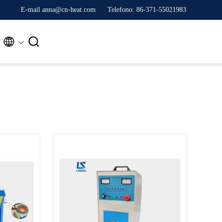
E-mail anna@cn-heat.com
Telefono: 86-371-55021983

