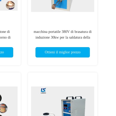
tone di
macchina portatile 380V di brasatura di
forno di
induzione 30kw per la saldatura della
ione
metropolitana del metallo
zzo
Ottieni il miglior prezzo