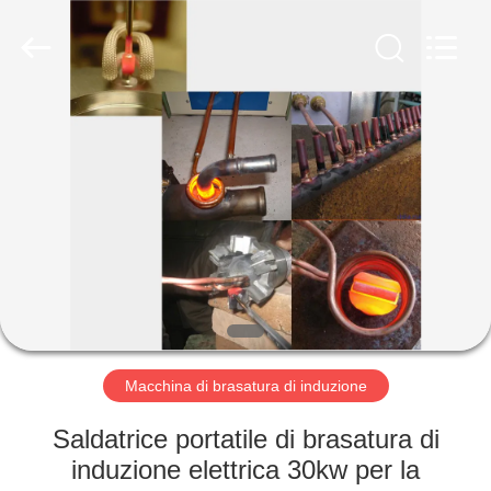
2026
Zhengzhou
Lanshuo
Electronics
Co.,
Ltd.
All
Rights
CASA
Reserved.
PRODOTTI
CIRCA
NOI
GIRO
DELLA
Macchina di brasatura di induzione
FABBRICA
Saldatrice portatile di brasatura di
induzione elettrica 30kw per la