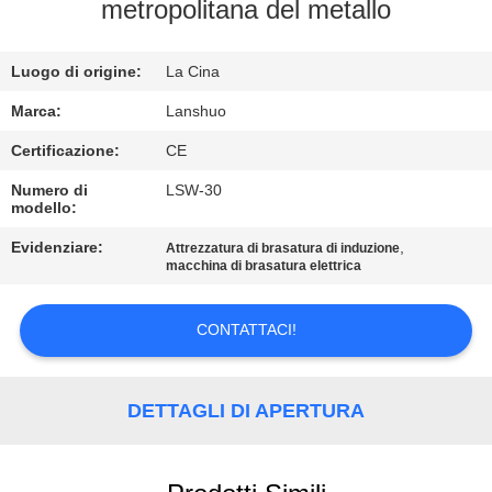
CONTROLLO
metropolitana del metallo
DI
Luogo di origine:
La Cina
QUALITÀ
Marca:
Lanshuo
CONTATTICI
Certificazione:
CE
Numero di
LSW-30
modello:
NOTIZIE
Evidenziare:
,
Attrezzatura di brasatura di induzione
macchina di brasatura elettrica
RICHIEDA
UNA
CONTATTACI!
CITAZIONE
DETTAGLI DI APERTURA
MAPPA
DEL