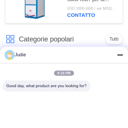
brasatura/saldatura/riscald
USD 1000-1600 / set MOQ:1 set
CONTATTO
Categorie popolari
Tutti
Judie
forno di fusione di
Grande forno di
induzione
fusione
6:16 PM
Forno di fusione di
Macchina termica di
Good day, what product are you looking for?
piccola induzione
induzione
Macchina di
induzione che estigue
brasatura di
macchina
induzione