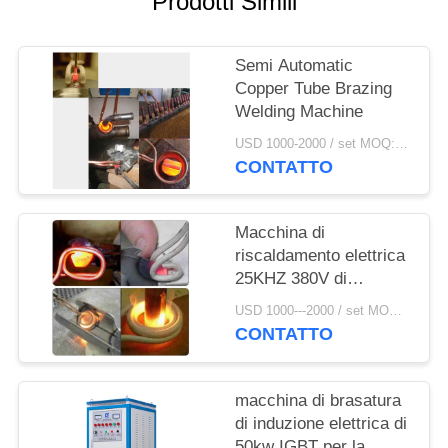
Prodotti Simili
SITO
Semi Automatic
POLITICA
Copper Tube Brazing
SULLA
Welding Machine
PRIVACY
USD 1000-2000 / set MOQ:1 set
CONTATTO
Macchina di
riscaldamento elettrica
25KHZ 380V di
brasatura di induzione
USD 1000---2000 / set MOQ:1 insieme
CONTATTO
macchina di brasatura
di induzione elettrica di
50kw IGBT per la