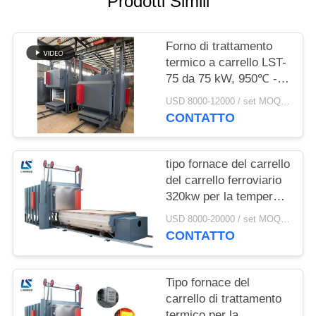
Prodotti Simili
SITO
Forno di trattamento
POLITICA
termico a carrello LST-
SULLA
75 da 75 kW, 950℃ -
PRIVACY
1100℃, capacità 2T
USD 8000-12000 / set MOQ:1 set
CONTATTO
tipo fornace del carrello
del carrello ferroviario
320kw per la tempera
di normalizzazione di
USD 8000-20000 / set MOQ:1 insieme
tempera d'acciaio
CONTATTO
Tipo fornace del
carrello di trattamento
termico per la