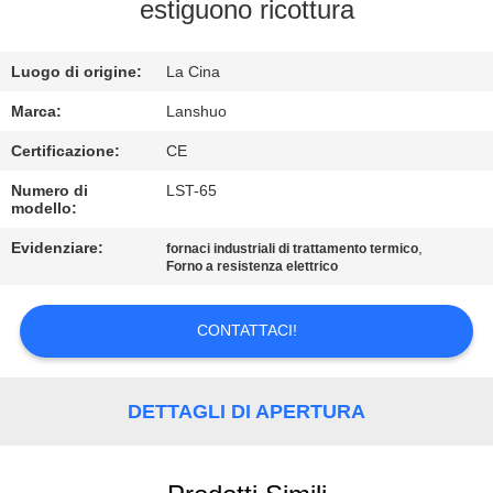
CONTROLLO
estiguono ricottura
DI
Luogo di origine:
La Cina
QUALITÀ
Marca:
Lanshuo
CONTATTICI
Certificazione:
CE
Numero di
LST-65
modello:
NOTIZIE
Evidenziare:
,
fornaci industriali di trattamento termico
Forno a resistenza elettrico
RICHIEDA
UNA
CONTATTACI!
CITAZIONE
DETTAGLI DI APERTURA
MAPPA
DEL