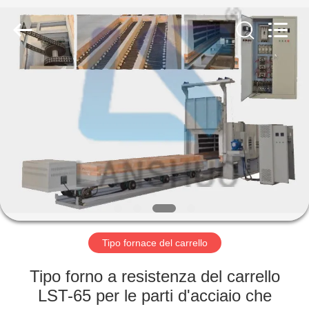
2026
Zhengzhou
Lanshuo
Electronics
Co.,
Ltd.
All
Rights
CASA
Reserved.
PRODOTTI
CIRCA
NOI
GIRO
DELLA
Tipo fornace del carrello
FABBRICA
Tipo forno a resistenza del carrello
LST-65 per le parti d'acciaio che