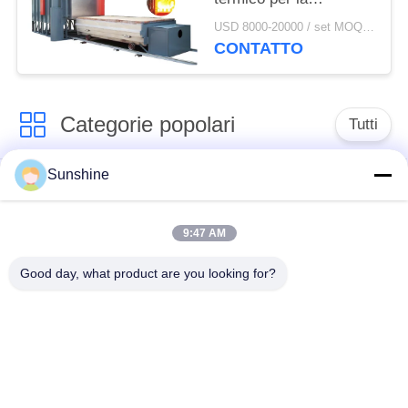
tempera/indurirsi/che
USD 8000-20000 / set MOQ:1 set
tempera
CONTATTO
Categorie popolari
Tutti
Sunshine
forno di fusione di
Grande forno di
induzione
fusione
9:47 AM
Forno di fusione di
Macchina termica di
Good day, what product are you looking for?
piccola induzione
induzione
Macchina di
induzione che estigue
brasatura di
macchina
induzione