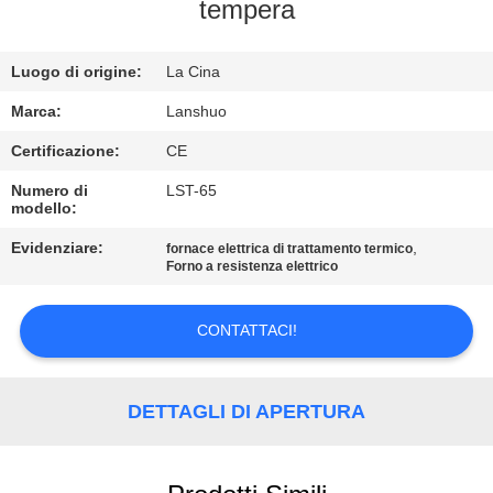
CONTROLLO
tempera
DI
Luogo di origine:
La Cina
QUALITÀ
Marca:
Lanshuo
CONTATTICI
Certificazione:
CE
Numero di
LST-65
modello:
NOTIZIE
Evidenziare:
,
fornace elettrica di trattamento termico
Forno a resistenza elettrico
RICHIEDA
UNA
CONTATTACI!
CITAZIONE
DETTAGLI DI APERTURA
MAPPA
DEL