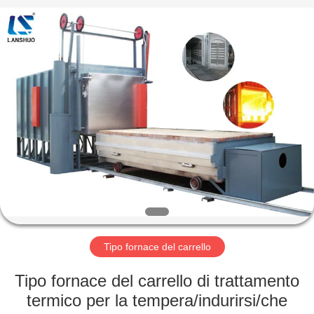
2026
Zhengzhou
Lanshuo
Electronics
Co.,
Ltd.
All
Rights
CASA
Reserved.
PRODOTTI
CIRCA
NOI
GIRO
DELLA
Tipo fornace del carrello
FABBRICA
Tipo fornace del carrello di trattamento
termico per la tempera/indurirsi/che