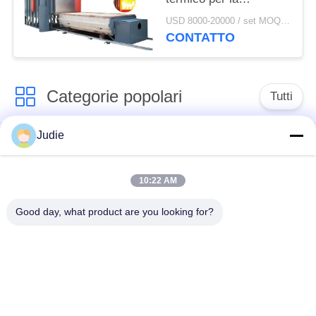
tempera/indurirsi/che
USD 8000-20000 / set MOQ:1 set
tempera
CONTATTO
Categorie popolari
Tutti
Judie
forno di fusione di
Grande forno di
induzione
fusione
10:22 AM
Forno di fusione di
Macchina termica di
Good day, what product are you looking for?
piccola induzione
induzione
Macchina di
induzione che estigue
brasatura di
macchina
induzione