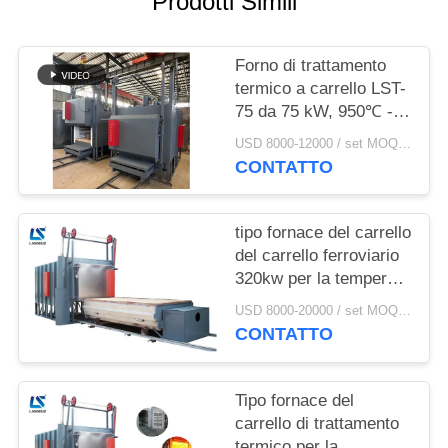
Prodotti Simili
SITO
Forno di trattamento
POLITICA
termico a carrello LST-
SULLA
75 da 75 kW, 950℃ -
PRIVACY
1100℃, capacità 2T
USD 8000-12000 / set MOQ:1 set
CONTATTO
tipo fornace del carrello
del carrello ferroviario
320kw per la tempera
di normalizzazione di
USD 8000-20000 / set MOQ:1 insieme
tempera d'acciaio
CONTATTO
Tipo fornace del
carrello di trattamento
termico per la