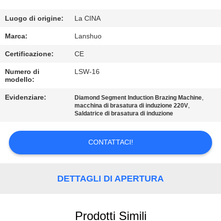
CONTROLLO
DI
Luogo di origine:
La CINA
QUALITÀ
Marca:
Lanshuo
Certificazione:
CE
CONTATTICI
Numero di
LSW-16
modello:
NOTIZIE
Evidenziare:
,
Diamond Segment Induction Brazing Machine
,
macchina di brasatura di induzione 220V
Saldatrice di brasatura di induzione
RICHIEDA
UNA
CONTATTACI!
CITAZIONE
DETTAGLI DI APERTURA
MAPPA
DEL
Prodotti Simili