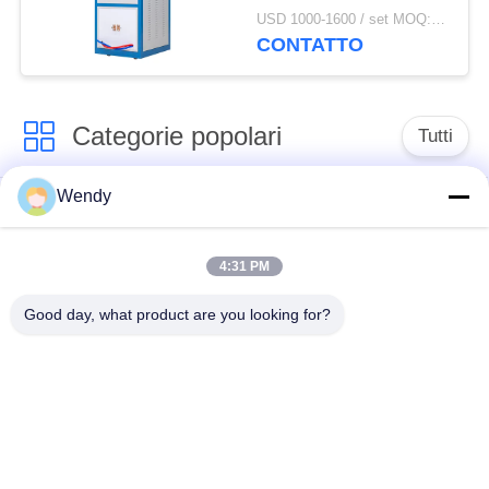
brasatura/saldatura/riscald
USD 1000-1600 / set MOQ:1 set
CONTATTO
Categorie popolari
Tutti
Wendy
forno di fusione di
Grande forno di
induzione
fusione
4:31 PM
Forno di fusione di
Macchina termica di
Good day, what product are you looking for?
piccola induzione
induzione
Macchina di
induzione che estigue
brasatura di
macchina
induzione