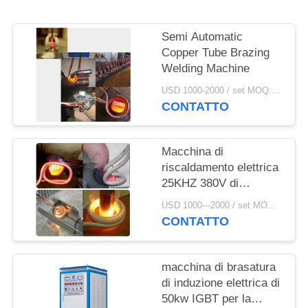
SITO
Semi Automatic
POLITICA
Copper Tube Brazing
SULLA
Welding Machine
PRIVACY
USD 1000-2000 / set MOQ:1 set
CONTATTO
Macchina di
riscaldamento elettrica
25KHZ 380V di
brasatura di induzione
USD 1000---2000 / set MOQ:1 insieme
CONTATTO
macchina di brasatura
di induzione elettrica di
50kw IGBT per la